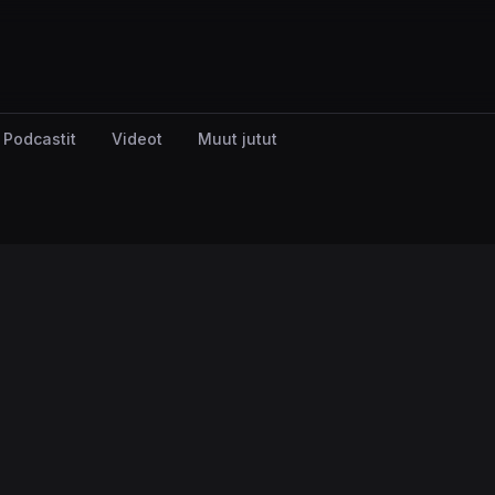
Podcastit
Videot
Muut jutut