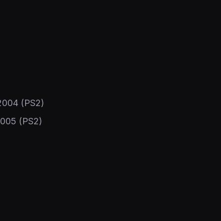
2004
(PS2)
2005
(PS2)