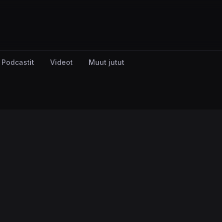
Podcastit
Videot
Muut jutut