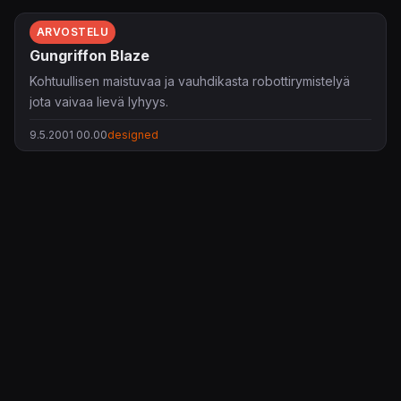
ARVOSTELU
Gungriffon Blaze
Kohtuullisen maistuvaa ja vauhdikasta robottirymistelyä
jota vaivaa lievä lyhyys.
9.5.2001 00.00
designed