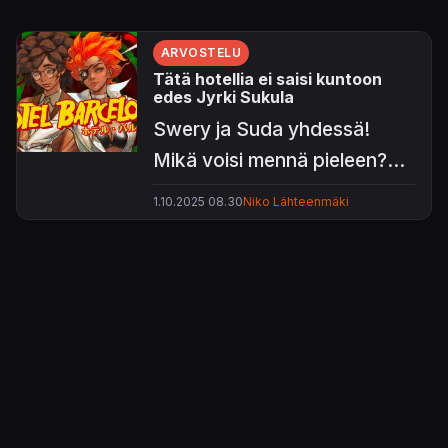
ARVOSTELU
Tätä hotellia ei saisi kuntoon
edes Jyrki Sukula
Swery ja Suda yhdessä!
Mikä voisi mennä pieleen?
No valitettavasti aika
1.10.2025 08.30
Niko Lähteenmäki
monikin asia.