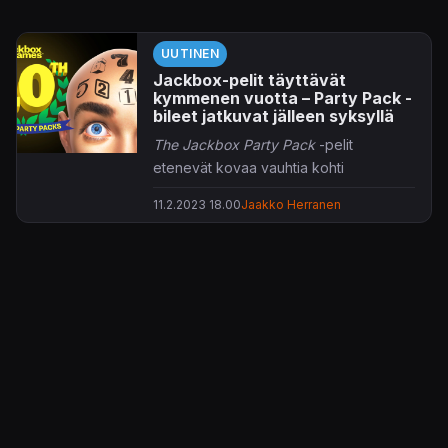
UUTINEN
Jackbox-pelit täyttävät
kymmenen vuotta – Party Pack -
bileet jatkuvat jälleen syksyllä
The Jackbox Party Pack
-pelit
etenevät kovaa vauhtia kohti
kymmenettä osaansa.
11.2.2023 18.00
Jaakko Herranen
Party Pack
-bilepelejä tehtaileva
Jackbox Games julkisti jatkoa vuonna
2014 käynnistyneelle sarjalleen.
Syksyllä julkaistava
The
Jackbox Party
Pack 10
rakentuu tuttuun tyyliinsä viiden
hassunhauskan minipelin ympärille, joita
voi tahkota kätevästi oman
mobiililaitteen näytöltä – tietysti joko
samalta sohvalta tai verkon kautta
suoratoistettuna.