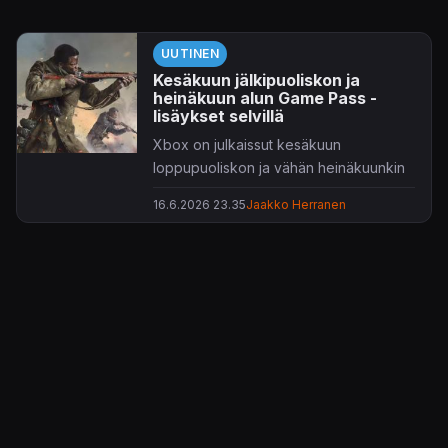
UUTINEN
Kesäkuun jälkipuoliskon ja
heinäkuun alun Game Pass -
lisäykset selvillä
Xbox on julkaissut kesäkuun
loppupuoliskon ja vähän heinäkuunkin
Game Pass -lisäyksensä.
16.6.2026 23.35
Jaakko Herranen
Tarjolla on jälleen reilusti tahkottavaa
pitkin kuukautta, kaikille
jäsenyystasoille. Tänään valikoimiin
ilmestyi jo 3D-tasohyppely
Junkster
,
vieläpä heti julkaisupäivänään. Kaikki
pelit päivämäärineen ja mahdollisine
arvostelulinkkeineen listattuna alla,
lisätietoja voi kaivella Xbox Wiren
tiedotteesta,
täältä
.