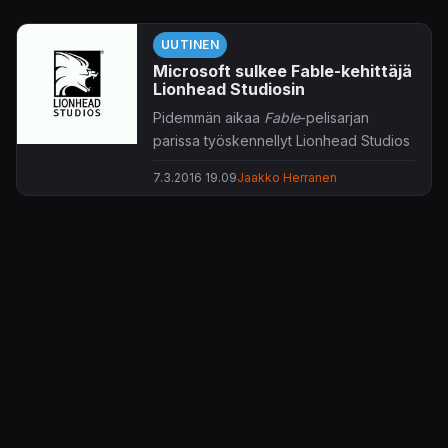
UUTINEN
Microsoft sulkee Fable-kehittäjä
Lionhead Studiosin
Pidemmän aikaa
Fable
-pelisarjan
parissa työskennellyt Lionhead Studios
sulkee ovensa Microsoftin
7.3.2016 19.09
Jaakko Herranen
uudelleenjärjestelyjen vuoksi. Samassa
yhteydessä päättyy vuonna 2013
julkistetun
Fable Legends
-
rooliseikkailun taru.
Lionhead Studios perustettiin vuonna
1996
Peter Molyneuxin
ja
Steve
Jacksonin
toimesta. Sittemmin pelitalo
sai lukuisten
Fable
-nimikkeiden lisäksi
aikaiseksi
Black & White
-
jumalsimulaattorin jatko-osineen sekä
The Movies
-strategiapelin.