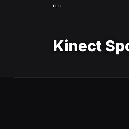
PELI
Kinect Sp