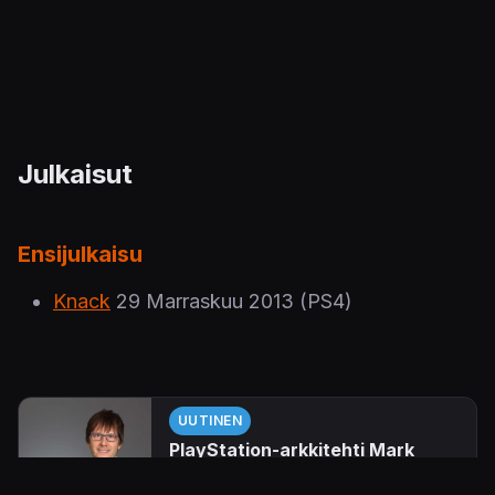
Julkaisut
Ensijulkaisu
Knack
29 Marraskuu 2013
(PS4)
UUTINEN
PlayStation-arkkitehti Mark
Cerny: "Odotin tälläkin
konsolisukupolvella pelien