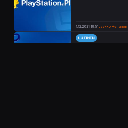
1.12.2021 19.51
Jaakko Herranen
UUTINEN
Joulukuun PlayStation
Joulukuun plussapelit ovat jä
24.11.2021 17.44
Toni Turunen
ARVOSTELU
Lego-palikat lain vää
on par
Lego
DC Super-Villains