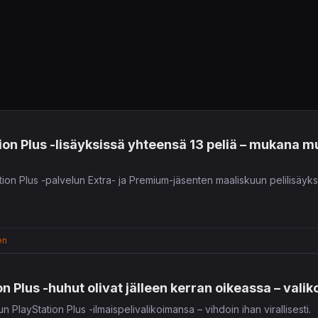
on Plus -lisäyksissä yhteensä 13 peliä – mukana m
ion Plus -palvelun Extra- ja Premium-jäsenten maaliskuun pelilisäyks
en
 Plus -huhut olivat jälleen kerran oikeassa – valiko
 PlayStation Plus -ilmaispelivalikoimansa – vihdoin ihan virallisesti.