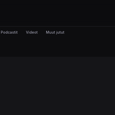
Podcastit
Videot
Muut jutut