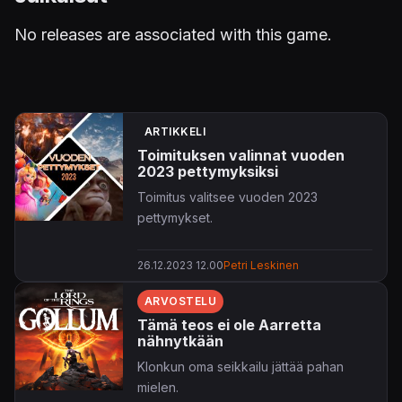
No releases are associated with this game.
ARTIKKELI
Toimituksen valinnat vuoden
2023 pettymyksiksi
Toimitus valitsee vuoden 2023
pettymykset.
26.12.2023 12.00
Petri Leskinen
ARVOSTELU
Tämä teos ei ole Aarretta
nähnytkään
Klonkun oma seikkailu jättää pahan
mielen.