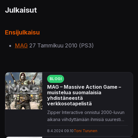
Julkaisut
Ensijulkaisu
MAG
27 Tammikuu 2010
(PS3)
BLOGI
MAG – Massive Action Game –
muistelua suomalaisia
yhdistäneestä
verkkosotapelistä
Zipper Interactive onnistui 2000-luvun
aikana viihdyttämään ihmisiä suuresti
taktisilla verkkosotapeleillään. MAG ei
8.4.2024 09.10
Toni Turunen
ollut myyntimenestys, mutta sillä on silti