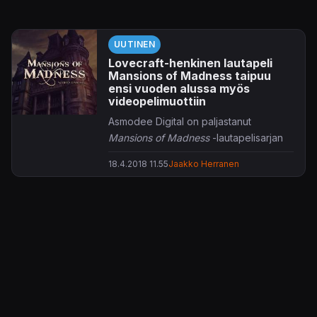
UUTINEN
Lovecraft-henkinen lautapeli
Mansions of Madness taipuu
ensi vuoden alussa myös
videopelimuottiin
Asmodee Digital on paljastanut
Mansions of Madness
-lautapelisarjan
taipuvan tulevaisuudessa myös
18.4.2018 11.55
Jaakko Herranen
videopelimuottiin.
PC:lle ja Macille ilmestyvä
Mansions of
Madness: Mother's Embrace
sijoittuu
mystiseen kartanoon vuodelle 1926.
Paikkaa koluavat tutkijat ovatkin oitis
hätää kärsimässä
Lovecraft
-henkisiä
vastoinkäymisiä kohdatessaan. Mitä
ilmeisimmin siis luvassa on
pulmanratkonnalla ryyditettyä