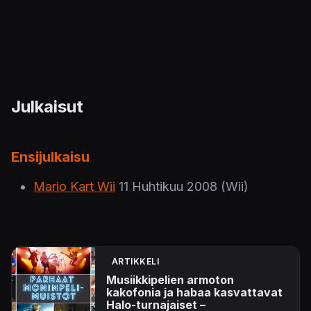
Julkaisut
Ensijulkaisu
Mario Kart Wii
11 Huhtikuu 2008
(Wii)
ARTIKKELI
Musiikkipelien armoton
kakofonia ja habaa kasvattavat
Halo-turnajaiset –