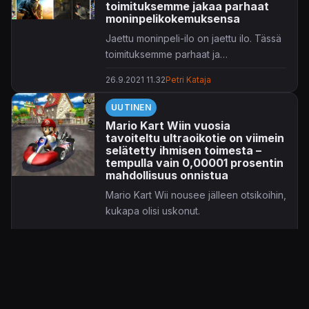
toimituksemme jakaa parhaat
moninpelikokemuksensa
Jaettu moninpeli-ilo on jaettu ilo. Tässä
toimituksemme parhaat ja
ikimuistettavimmat muistot.
26.9.2021 11.32
Petri Kataja
UUTINEN
Mario Kart Wiin vuosia
tavoiteltu ultraoikotie on viimein
selätetty ihmisen toimesta –
tempulla vain 0,00001 prosentin
mahdollisuus onnistua
Mario Kart Wii nousee jälleen otsikoihin,
kukapa olisi uskonut.
14.1.2021 19.59
Petri Kataja
ARVOSTELU
Mario Kart Wii