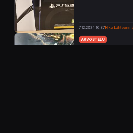
7.12.2024 10.37
Niko Lähteenmä
ARVOSTELU
Vuoden tyhmimmällä 
Häikäisevä rooliseikkailu, 
5.11.2024 10.00
Niko Lähteenmä
UUTINEN
Persona-tekijöiden s
demoa voi kokeilla n
Demolla mittaa saman verran 