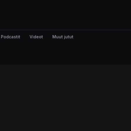
Podcastit
Videot
Muut jutut