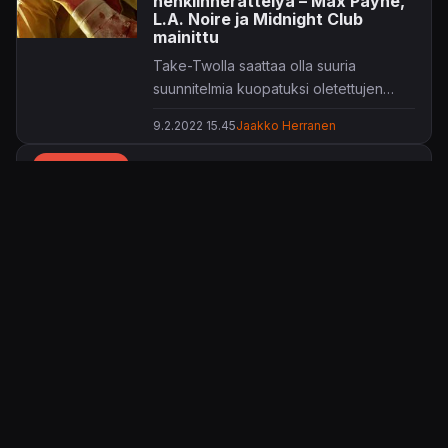
henkiinherättelyä – Max Payne,
L.A. Noire ja Midnight Club
mainittu
Take-Twolla saattaa olla suuria
suunnitelmia kuopatuksi oletettujen
pelisarjojensa varalle.
9.2.2022 15.45
Jaakko Herranen
ARVOSTELU
Midnight Club: Los Angeles
Keskiyön klubi etsii täydellisiä kisakuskeja.
14.11.2008 00.00
Healtti