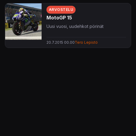
ARVOSTELU
MotoGP 15
Uusi vuosi, uudehkot pörinät
20.7.2015 00.00
Tero Lepistö
KonsoliFIN – Peliuutiset, peliarvostelut, pelikeskustelut