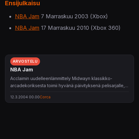
Ensijulkaisu
NBA Jam
7 Marraskuu 2003
(Xbox)
NBA Jam
17 Marraskuu 2010
(Xbox 360)
ARVOSTELU
NBA Jam
Acclaimin uudelleenlämmittely Midwayn klassikko-
arcadekoriksesta toimii hyvänä päivityksenä pelisarjalle,
vaan entinen edelläkävijäkin voi jäädä genressään
12.3.2004 00.00
Corca
ironisesti nykykehityksen jalkoihin.