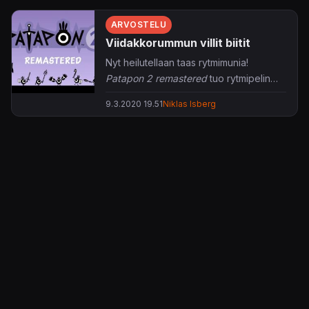
ARVOSTELU
Viidakkorummun villit biitit
Nyt heilutellaan taas rytmimunia!
Patapon 2 remastered
tuo rytmipelin
isolle ruudulle.
9.3.2020 19.51
Niklas Isberg