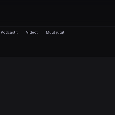
Podcastit
Videot
Muut jutut