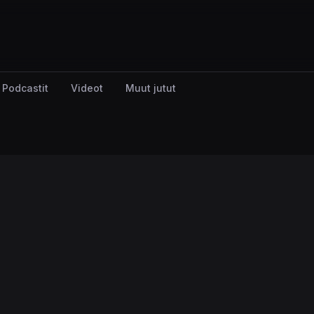
Podcastit
Videot
Muut jutut