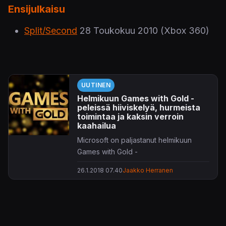
Ensijulkaisu
Split/Second
28 Toukokuu 2010
(Xbox 360)
UUTINEN
Helmikuun Games with Gold -
peleissä hiiviskelyä, hurmeista
toimintaa ja kaksin verroin
kaahailua
Microsoft on paljastanut helmikuun
Games with Gold -
ilmaispelivalikoimansa.
26.1.2018 07.40
Jaakko Herranen
Mukana on tuttuun tyyliin yhteensä neljä
peliä. Xbox 360 -pelaajille on tarjolla
roimasti kaahailua, sillä kumia päästään
polttamaan sekä
Split/Secondissa
että