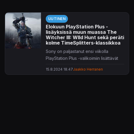
UUTINEN
Elokuun PlayStation Plus -
lisäyksissä muun muassa The
Witcher III: WIld Hunt sekä peräti
kolme TimeSplitters-klassikkoa
Sony on paljastanut ensi viikolla
PlayStation Plus -valikoimiin lisättävät
nimikkeet.
15.8.2024 18.47
Jaakko Herranen
Premium- ja Extra-jäsenille tarjottavaa
pelivalikoimaa johtaa kiistaton
klassikkoropellus
The Witcher III: Wild
Hunt
, jolle CD Projekt Red työstää
paraikaa myös odotettua jatkoa.
Mahtuupa mukaan myös Capcopomin
näkemys monsterinmetsästyksestä
Wild
Hearts
sekä kehuttu
Cult of the Lamb
.