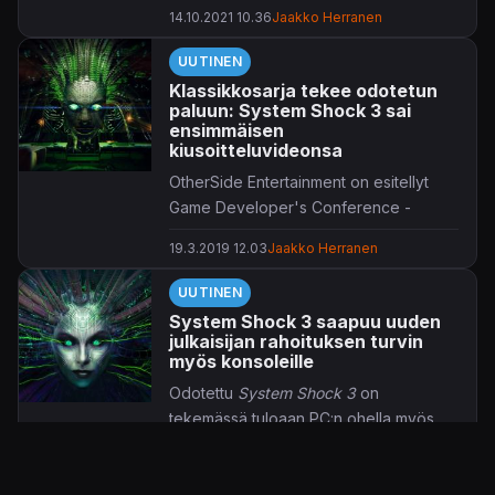
televisiosarjaksi.
14.10.2021 10.36
Jaakko Herranen
UUTINEN
Klassikkosarja tekee odotetun
paluun: System Shock 3 sai
ensimmäisen
kiusoitteluvideonsa
OtherSide Entertainment on esitellyt
Game Developer's Conference -
tapahtumassa odotettua
System Shock
19.3.2019 12.03
Jaakko Herranen
3
-peliään.
UUTINEN
Vaikka puolisen minuuttia kestävä
System Shock 3 saapuu uuden
kiusoitteluvideo ei esittelekään
julkaisijan rahoituksen turvin
sanottavasti pelikuvaa, tarjoaa se oivan
myös konsoleille
tunnelmapläjäyksen siitä, mitä
Odotettu
System Shock 3
on
klassikkosarjan paluulta voi odottaa.
tekemässä tuloaan PC:n ohella myös
Uutisen loppuun upotettu
konsoleille, kiitos julkaisijaksi ryhtyneen
videomateriaali on napattu
System
15.3.2017 07.28
Jaakko Herranen
Starbreezen.
Shock 3:n
Unity-moottorilla rullaavasta