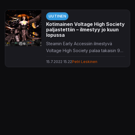
UUTINEN
Kotimainen Voltage High Society
paljastettiin – ilmestyy jo kuun
lopussa
Steamin Early Accessiin ilmestyvä
Voltage High Society palaa takaisin 90-
luvun tunnelmiin.
15.7.2022 15.22
Petri Leskinen