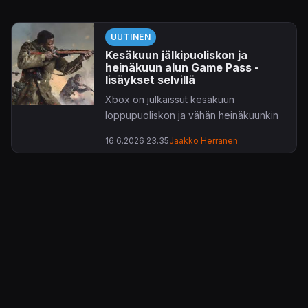
UUTINEN
Kesäkuun jälkipuoliskon ja
heinäkuun alun Game Pass -
lisäykset selvillä
Xbox on julkaissut kesäkuun
loppupuoliskon ja vähän heinäkuunkin
Game Pass -lisäyksensä.
16.6.2026 23.35
Jaakko Herranen
Tarjolla on jälleen reilusti tahkottavaa
pitkin kuukautta, kaikille
jäsenyystasoille. Tänään valikoimiin
ilmestyi jo 3D-tasohyppely
Junkster
,
vieläpä heti julkaisupäivänään. Kaikki
pelit päivämäärineen ja mahdollisine
arvostelulinkkeineen listattuna alla,
lisätietoja voi kaivella Xbox Wiren
tiedotteesta,
täältä
.