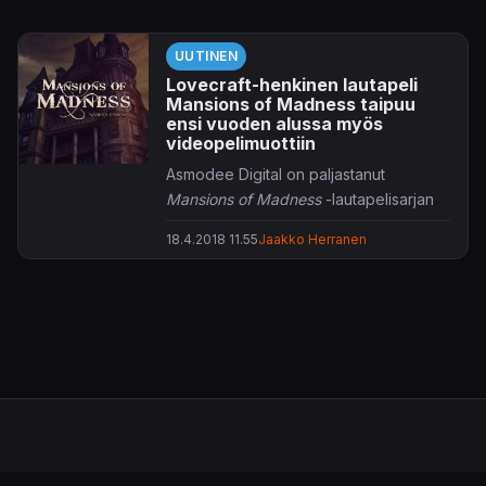
UUTINEN
Lovecraft-henkinen lautapeli
Mansions of Madness taipuu
ensi vuoden alussa myös
videopelimuottiin
Asmodee Digital on paljastanut
Mansions of Madness
-lautapelisarjan
taipuvan tulevaisuudessa myös
18.4.2018 11.55
Jaakko Herranen
videopelimuottiin.
PC:lle ja Macille ilmestyvä
Mansions of
Madness: Mother's Embrace
sijoittuu
mystiseen kartanoon vuodelle 1926.
Paikkaa koluavat tutkijat ovatkin oitis
hätää kärsimässä
Lovecraft
-henkisiä
vastoinkäymisiä kohdatessaan. Mitä
ilmeisimmin siis luvassa on
pulmanratkonnalla ryyditettyä