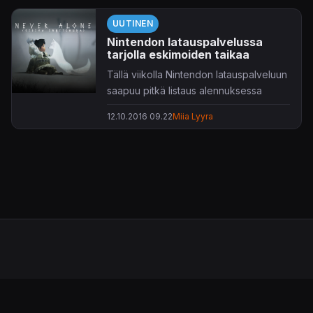
UUTINEN
Nintendon latauspalvelussa
tarjolla eskimoiden taikaa
Tällä viikolla Nintendon latauspalveluun
saapuu pitkä listaus alennuksessa
olevia pelejä, lisäosia ja teemoja.
12.10.2016 09.22
Miia Lyyra
Listassa olevat nimikkeet päivittyvät
kauppapaikalle huomenna torstaina 13.
lokakuuta.
Listauksesta nostettakoon Nintendo
3DS:lle 14. lokakuuta ilmestyvä
Disney
Magical World 2
. Kyseessä on sarjan
toinen osa. Seikkailemaan pääsee
yhdessä esimerkiksi Disneyn
Frozenista
tuttujen Elsan ja Olafin kanssa.