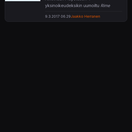
yksinoikeudeksikin uumoiltu
Rime
ilmestyy joulukuun 26. päivä myös
9.3.2017 06.29
Jaakko Herranen
PC:lle sekä Xbox Onelle. Switch-
versiota saadaan odotella hieman
pidempään.
Autiolle saarelle haaksirikkoutuvan
pojan seikkailut luovat visuaalisen
ilmeensä puolesta hyvin vahvoja
The
Legend of Zelda: Wind Waker
-
mielikuvia. Mystisen saaren salaisuudet
valkenevat hiljalleen tarinan edetessä
valoa, ääntä, perspektiiviä sekä aikaa
hyödyntäviä pulmia ratkomalla.
KonsoliFIN – Peliuutiset, peliarvostelut, pelikeskustelut
– Pelaamisen keskipiste!