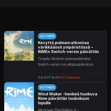
UUTINEN
Kevyttä pulmanratkontaa
värikkäässä ympäristössä –
RiMEn Switch-versio päivättiin
Tequila Worksin pulmaseikkailun
Switch-versio sai julkaisupäivänsä.
3.8.2017 19.40
Olli Ouninkorpi
UUTINEN
Wind Waker -henkeä huokuva
Rime päivättiin toukokuun
lopulle
Aikoinaan PlayStation 4 -