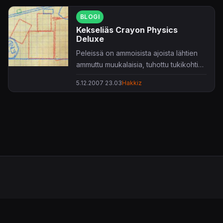
BLOGI
Kekseliäs Crayon Physics
Deluxe
Peleissä on ammoisista ajoista lähtien
ammuttu muukalaisia, tuhottu tukikohtia
ja selätetty kanssapelaajia. Sellaisen
5.12.2007 23.03
Hakkiz
designin juuret löytynevät perinteisistä
lauta- ja korttipeleissä, joissa toinen
nappula on vahvempi kuin toinen
asettaen aina jommankumman ikävään
häviäjän rooliin.