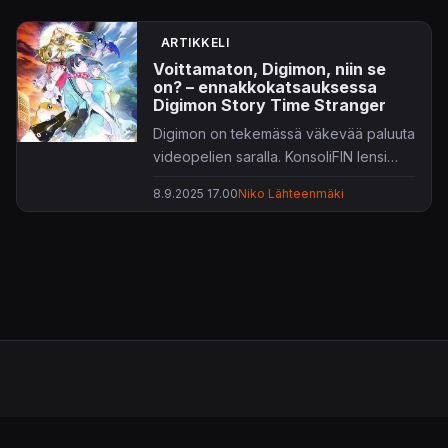
ARTIKKELI
Voittamaton, Digimon, niin se
on? – ennakkokatsauksessa
Digimon Story Time Stranger
Digimon on tekemässä väkevää paluuta
videopelien saralla. KonsoliFIN lensi
Kööpenhaminaan testaamaan
8.9.2025 17.00
Niko Lähteenmäki
ennakkoon tulevaa Digimon Story Time
Strangeria.