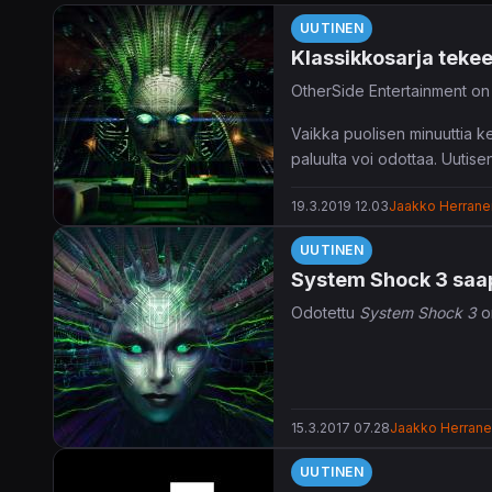
UUTINEN
Klassikkosarja teke
OtherSide Entertainment o
Vaikka puolisen minuuttia ke
paluulta voi odottaa. Uutis
julkaisupäivää ei ole toistais
19.3.2019 12.03
Jaakko Herrane
UUTINEN
System Shock 3 saapu
Odotettu
System Shock 3
on
15.3.2017 07.28
Jaakko Herran
UUTINEN