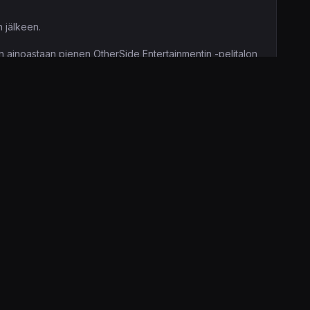
 jälkeen.
tään ainoastaan pienen OtherSide Entertainmentin -pelitalon
lkaistun
System Shock 2:n
kehittäjätiimissä, joten yhteys