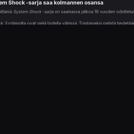
em Shock -sarja saa kolmannen osansa
hittämä
System Shock -sarja
on saamassa jatkoa 16 vuoden odottelun
k 3:n
tiimoilta ovat vielä todella vähissä. Toistaiseksi pelistä tiede
OtherSiden perustaja
Paul Neurath
oli mukana myös vuonna 1999 ju
neksi löytyy.
n