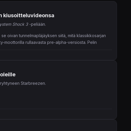
n kiusoitteluvideonsa
ystem Shock 3
-peliään.
a se oivan tunnelmapläjäyksen siitä, mitä klassikkosarjan
y-moottorilla rullaavasta pre-alpha-versiosta. Pelin
leille
i ryhtyneen Starbreezen.