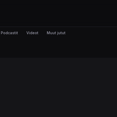
Podcastit
Videot
Muut jutut