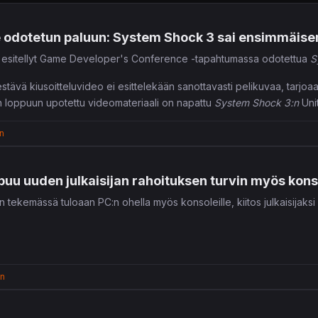
e odotetun paluun: System Shock 3 sai ensimmäise
n esitellyt Game Developer's Conference -tapahtumassa odotettua
S
stävä kiusoitteluvideo ei esittelekään sanottavasti pelikuvaa, tarjoa
en loppuun upotettu videomateriaali on napattu
System Shock 3:n
Unit
eksi paljastettu.
n
u uuden julkaisijan rahoituksen turvin myös konso
 tekemässä tuloaan PC:n ohella myös konsoleille, kiitos julkaisijaks
en