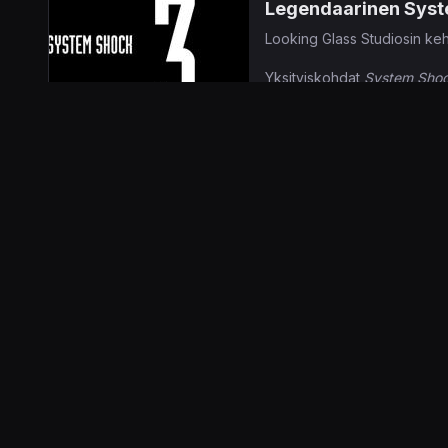
Legendaarinen Syst
Looking Glass Studiosin ke
Yksityiskohdat
System Shoc
kiusoittelusivuston
verran. 
alkuperäisiin julkaisuihin on
8.12.2015 18.02
Jaakko Herrane