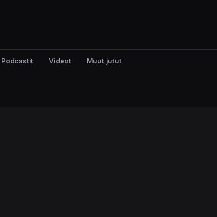
Podcastit
Videot
Muut jutut