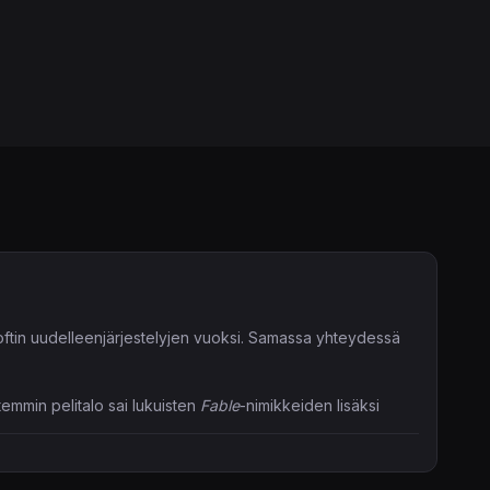
oftin uudelleenjärjestelyjen vuoksi. Samassa yhteydessä
temmin pelitalo sai lukuisten
Fable
-nimikkeiden lisäksi