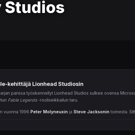
y Studios
le-kehittäjä Lionhead Studiosin
sarjan parissa työskennellyt Lionhead Studios sulkee ovensa Micros
etun
Fable Legends
-rooliseikkailun taru.
iin vuonna 1996
Peter Molyneuxin
ja
Steve Jacksonin
toimesta. Sit
umalsimulaattorin jatko-osineen sekä
The Movies
-strategiapelin.
n