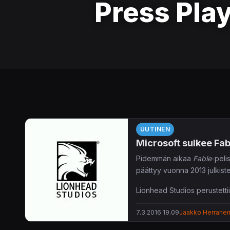
Press Pla
UUTINEN
Microsoft sulkee Fab
Pidemmän aikaa
Fable
-peli
päättyy vuonna 2013 julkist
Lionhead Studios perustett
aikaiseksi
Black & White
-j
7.3.2016 19.09
Jaakko Herrane