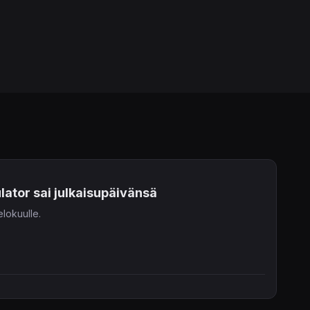
ator sai julkaisupäivänsä
lokuulle.