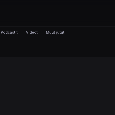
Podcastit
Videot
Muut jutut