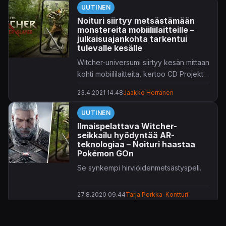
UUTINEN
Noituri siirtyy metsästämään
monstereita mobiiliilaitteille –
julkaisuajankohta tarkentui
tulevalle kesälle
Witcher-universumi siirtyy kesän mittaan
kohti mobiililaitteita, kertoo CD Projekt
Red.
23.4.2021 14.48
Jaakko Herranen
UUTINEN
Ilmaispelattava Witcher-
seikkailu hyödyntää AR-
teknologiaa – Noituri haastaa
Pokémon GOn
Se synkempi hirviöidenmetsästyspeli.
27.8.2020 09.44
Tarja Porkka-Kontturi