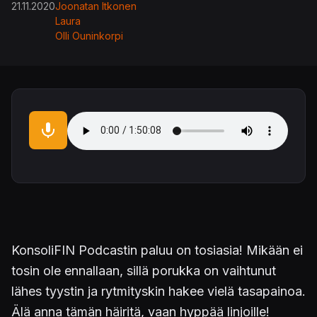
21.11.2020
Joonatan Itkonen
Laura
Olli Ouninkorpi
Audio file
KonsoliFIN Podcastin paluu on tosiasia! Mikään ei
tosin ole ennallaan, sillä porukka on vaihtunut
lähes tyystin ja rytmityskin hakee vielä tasapainoa.
Älä anna tämän häiritä, vaan hyppää linjoille!