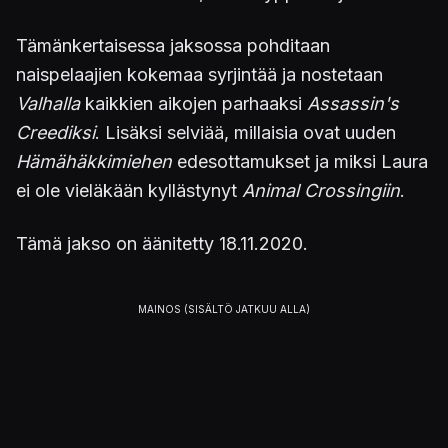
Tämänkertaisessa jaksossa pohditaan
naispelaajien kokemaa syrjintää ja nostetaan
Valhalla
kaikkien aikojen parhaaksi
Assassin's
Creediksi
. Lisäksi selviää, millaisia ovat uuden
Hämähäkkimiehen
edesottamukset ja miksi Laura
ei ole vieläkään kyllästynyt
Animal
Crossingiin
.
Tämä jakso on äänitetty 18.11.2020.
Tunnusbiisi: Skærmtrolden Hugo C64 theme (säv.
Jens-Christian Huus)