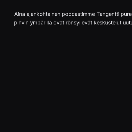
Aina ajankohtainen podcastimme Tangentti pureut
pihvin ympärillä ovat rönsyilevät keskustelut uu
Kirjaudu sisään
osallistuaksesi keskusteluun.