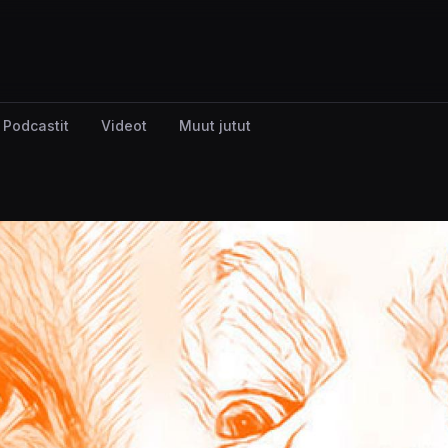
Podcastit
Videot
Muut jutut