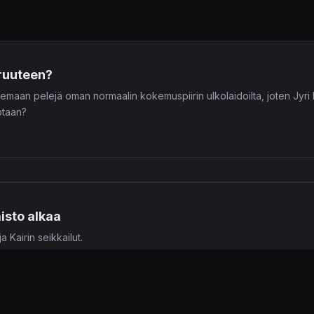
aruuteen?
emaan pelejä oman normaalin kokemuspiirin ulkolaidoilta, joten Jyri 
jotaan?
isto alkaa
a Kairin seikkailut.