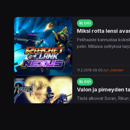
BLOGI
Miksi rotta lensi av
Pelihaaste kannustaa kokeil
pelin. Millaisia selityksiä tar
11.2.2019 09.00
Jyri Jokinen
BLOGI
Valon ja pimeyden ta
Tästä alkoivat Soran, Rikun j
28.1.2019 09.00
Emmi Hattunen