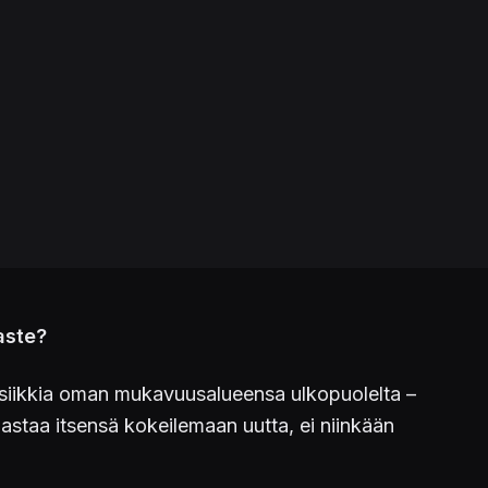
aste?
siikkia oman mukavuusalueensa ulkopuolelta –
aastaa itsensä kokeilemaan uutta, ei niinkään