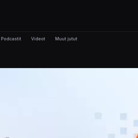
Podcastit
Videot
Muut jutut