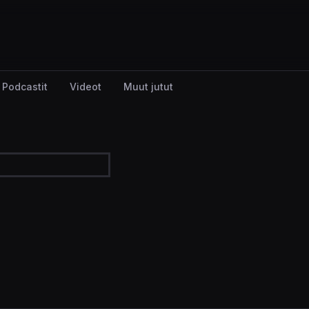
Podcastit
Videot
Muut jutut