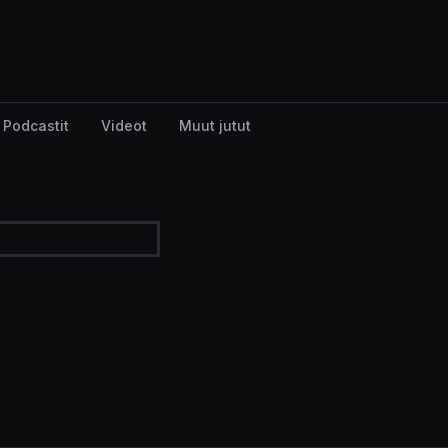
Podcastit
Videot
Muut jutut