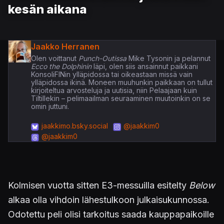
kesän aikana
Jaakko Herranen
Olen voittanut
Punch-Outissa
Mike Tysonin ja pelannut
Ecco the Dolphinin
läpi, olen siis ansainnut paikkani
KonsoliFINin ylläpidossa tai oikeastaan missä vain
ylläpidossa ikinä. Moneen muuhunkin paikkaan on tullut
kirjoiteltua arvosteluja ja uutisia, niin Pelaajaan kuin
Tiltillekin – pelimaailman seuraaminen muutoinkin on se
omin juttuni.
jaakkimo.bsky.social
@jaakkim0
@jaakkim0
Kolmisen vuotta sitten E3-messuilla esitelty
Below
alkaa olla vihdoin lähestulkoon julkaisukunnossa.
Odotettu peli olisi tarkoitus saada kauppapaikoille