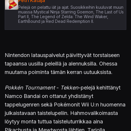
Petri Kataja
Pelejä on pelattu iät ja ajat. Suosikkeihin kuuluvat muun
muassa Mystical Ninja Starring Goemon, The Last of Us
Part II, The Legend of Zelda: The Wind Waker,
EarthBound ja Red Dead Redemption II.
Nintendon latauspalvelut päivittyvät torstaiseen
tapaansa uusilla peleillä ja alennuksilla. Ohessa
muutama poiminta tämän kerran uutuuksista.
Pokkén Tournament
-
Tekken
-pelejä kehittänyt
Namco Bandai on ottanut yhdistänyt
tappelugenren sekä Pokémonit Wii U:n huomenna
julkaistavaan taistelupeliin. Hahmovalikoimasta
löytyy monta tuttua taisteluturrikkaa aina
Pikachusta ja Mewtwosta lähtien. Tarjolla