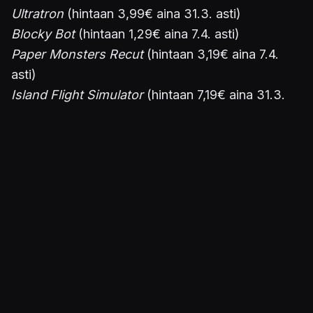
Ultratron
(hintaan 3,99€ aina 31.3. asti)
Blocky Bot
(hintaan 1,29€ aina 7.4. asti)
Paper Monsters Recut
(hintaan 3,19€ aina 7.4.
asti)
Island Flight Simulator
(hintaan 7,19€ aina 31.3.
asti)
3DS eShop
Mutant Mudds Super Challenge
(9,99€ aina 16.4.
asti, 8,49€ originaalin
Mutant Muddsin
ostajille,
ilmainen 3DS-version ostaneille)
The Legend of Dark Witch 2
(3,99€)
Petit Novel Series - Harvest December
(demo)
New Nintendo 3DS Virtual Console
F-Zero
(7,99€ tai 3,99€
Super Mario Kartin