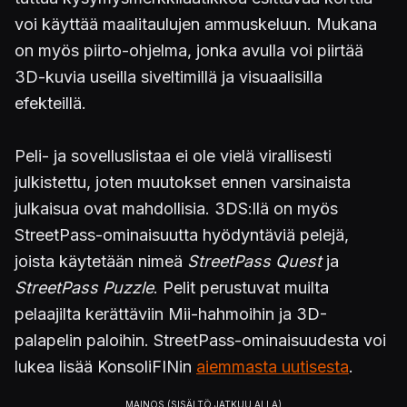
voi käyttää maalitaulujen ammuskeluun. Mukana
on myös piirto-ohjelma, jonka avulla voi piirtää
3D-kuvia useilla siveltimillä ja visuaalisilla
efekteillä.
Peli- ja sovelluslistaa ei ole vielä virallisesti
julkistettu, joten muutokset ennen varsinaista
julkaisua ovat mahdollisia. 3DS:llä on myös
StreetPass-ominaisuutta hyödyntäviä pelejä,
joista käytetään nimeä
StreetPass Quest
ja
StreetPass Puzzle
. Pelit perustuvat muilta
pelaajilta kerättäviin Mii-hahmoihin ja 3D-
palapelin paloihin. StreetPass-ominaisuudesta voi
lukea lisää KonsoliFINin
aiemmasta uutisesta
.