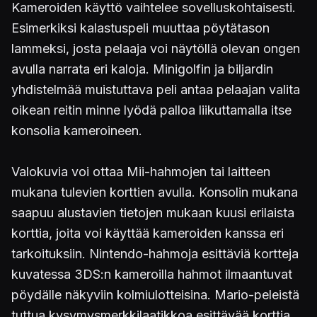
Kameroiden käyttö vaihtelee sovelluskohtaisesti.
Esimerkiksi kalastuspeli muuttaa pöytätason
lammeksi, josta pelaaja voi näytöllä olevan ongen
avulla narrata eri kaloja. Minigolfin ja biljardin
yhdistelmää muistuttava peli antaa pelaajan valita
oikean reitin minne lyödä palloa liikuttamalla itse
konsolia kameroineen.
Valokuvia voi ottaa Mii-hahmojen tai laitteen
mukana tulevien korttien avulla. Konsolin mukana
saapuu alustavien tietojen mukaan kuusi erilaista
korttia, joita voi käyttää kameroiden kanssa eri
tarkoituksiin. Nintendo-hahmoja esittäviä kortteja
kuvatessa 3DS:n kameroilla hahmot ilmaantuvat
pöydälle näkyviin kolmiulotteisina. Mario-peleistä
tuttua kysymysmerkkilaatikkoa esittävää korttia