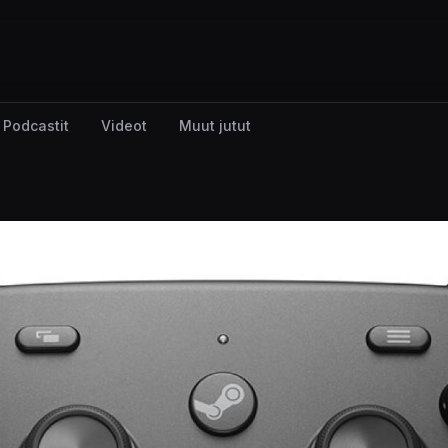
Podcastit
Videot
Muut jutut