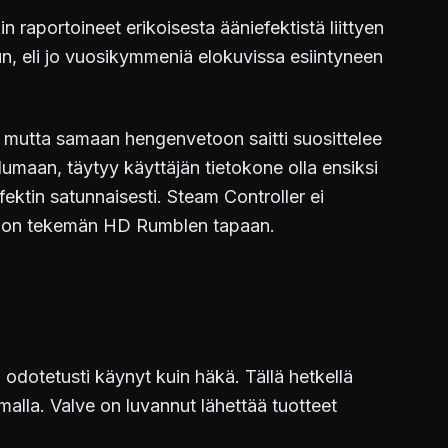
 raportoineet erikoisesta ääniefektistä liittyen
, eli jo vuosikymmeniä elokuvissa esiintyneen
, mutta samaan hengenvetoon saitti suosittelee
umaan, täytyy käyttäjän tietokone olla ensiksi
fektin satunnaisesti. Steam Controller ei
tendon tekemän HD Rumblen tapaan.
odotetusti käynyt kuin häkä. Tällä hetkellä
malla. Valve on luvannut lähettää tuotteet