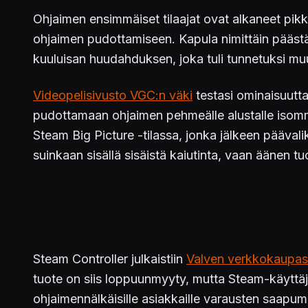
Ohjaimen ensimmäiset tilaajat ovat alkaneet pikku
ohjaimen pudottamiseen. Kapula nimittäin pääst
kuuluisan huudahduksen, joka tuli tunnetuksi 
Videopelisivusto VGC:n väki
testasi ominaisuutt
pudottamaan ohjaimen pehmeälle alustalle isomma
Steam Big Picture -tilassa, jonka jälkeen päävali
suinkaan sisällä sisäistä kaiutinta, vaan äänen
Steam Controller julkaistiin
Valven verkkokaupa
tuote on siis loppuunmyyty, mutta Steam-käyttäjät
ohjaimennälkäisille asiakkaille varausten saapum