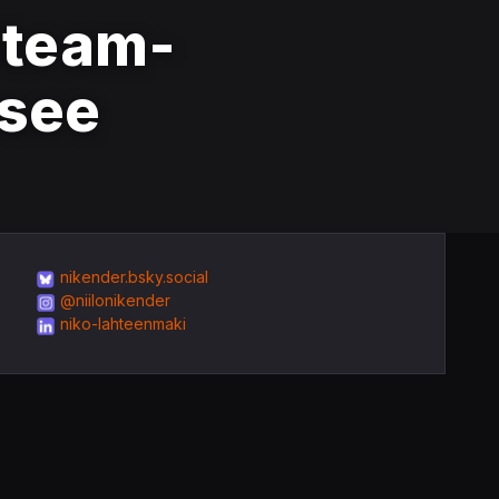
Steam-
isee
nikender.bsky.social
@niilonikender
niko-lahteenmaki