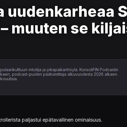
a uudenkarheaa 
 – muuten se kilja
ulaarikulttuuri-intoilija ja jokapaikanhöylä. KonsoliFIN Podcastin
alkaen, podcast-puolen päätoimittaja alkuvuodesta 2026 alkaen.
kouutisia.
llerista paljastui epätavallinen ominaisuus.