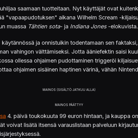
hiljaa saamaan tuotteitaan. Nyt käyttäjät ovat kuitenkin
ää "vapaapudotuksen" aikana Wilhelm Scream -kiljaisun
muun muassa
Tähtien sota
- ja
Indiana Jones
-elokuvista.
a käytännössä ja onnistuikin todentamaan sen faktaksi
n vahingon välttämiseksi. Jotta ääniefektin saisi kuul
kossa ollessa ohjaimen pudottaminen triggeröi kiljaisue
 tuottaa ohjaimen sisäinen haptinen värinä, vähän Nin
ssa
4. päivä toukokuuta 99 euron hintaan, ja kauppa on 
 voivat lisätä itsensä varauslistaan palveluun kirjautu
isjärjestyksessä.