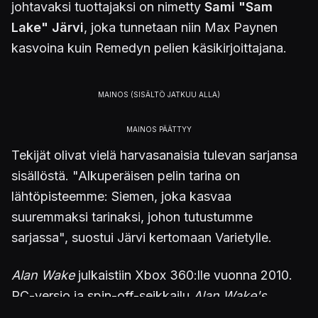
johtavaksi tuottajaksi on nimetty
Sami "
Sam
Lake" Järvi
, joka tunnetaan niin Max Paynen
kasvoina kuin Remedyn pelien käsikirjoittajana.
Tekijät olivat vielä harvasanaisia tulevan sarjansa
sisällöstä. "Alkuperäisen pelin tarina on
lähtöpisteemme: Siemen, joka kasvaa
suuremmaksi tarinaksi, johon tutustumme
sarjassa", suostui Järvi kertomaan Varietylle.
Alan Wake
julkaistiin Xbox 360:lle vuonna 2010.
PC-versio ja spin-off-seikkailu
Alan Wake's
American Nightmare
seurasivat perässä kaksi