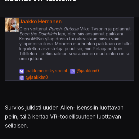
Jaakko Herranen
Olen voittanut
Punch-Outissa
Mike Tysonin ja pelannut
Ecco the Dolphinin
läpi, olen siis ansainnut paikkani
KonsoliFINin ylläpidossa tai oikeastaan missä vain
ylläpidossa ikinä. Moneen muuhunkin paikkaan on tullut
kirjoiteltua arvosteluja ja uutisia, niin Pelaajaan kuin
Tiltillekin – pelimaailman seuraaminen muutoinkin on se
omin juttuni.
jaakkimo.bsky.social
@jaakkim0
@jaakkim0
Survios julkisti uuden Alien-lisenssiin luottavan
pelin, tällä kertaa VR-todellisuuteen luottavan
sellaisen.