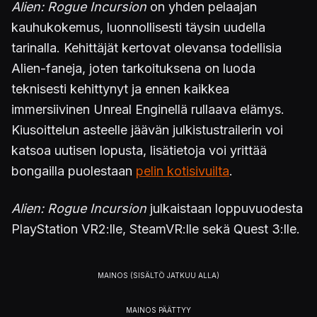
Alien: Rogue Incursion
on yhden pelaajan
kauhukokemus, luonnollisesti täysin uudella
tarinalla. Kehittäjät kertovat olevansa todellisia
Alien-faneja, joten tarkoituksena on luoda
teknisesti kehittynyt ja ennen kaikkea
immersiivinen Unreal Enginellä rullaava elämys.
Kiusoittelun asteelle jäävän julkistustrailerin voi
katsoa uutisen lopusta, lisätietoja voi yrittää
bongailla puolestaan
pelin kotisivuilta
.
Alien: Rogue Incursion
julkaistaan loppuvuodesta
PlayStation VR2:lle, SteamVR:lle sekä Quest 3:lle.