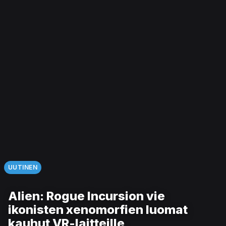
UUTINEN
Alien: Rogue Incursion vie
ikonisten xenomorfien luomat
kauhut VR-laitteille