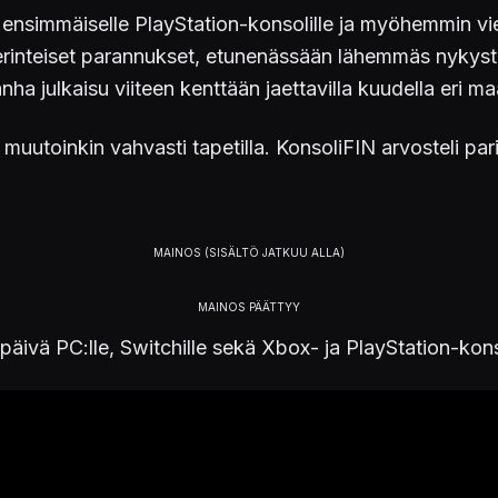
han ensimmäiselle PlayStation-konsolille ja myöhemmin 
rinteiset parannukset, etunenässään lähemmäs nykystand
 julkaisu viiteen kenttään jaettavilla kuudella eri maa
 muutoinkin vahvasti tapetilla. KonsoliFIN arvosteli par
päivä PC:lle, Switchille sekä Xbox- ja PlayStation-kons