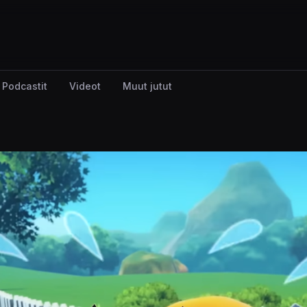
Podcastit
Videot
Muut jutut