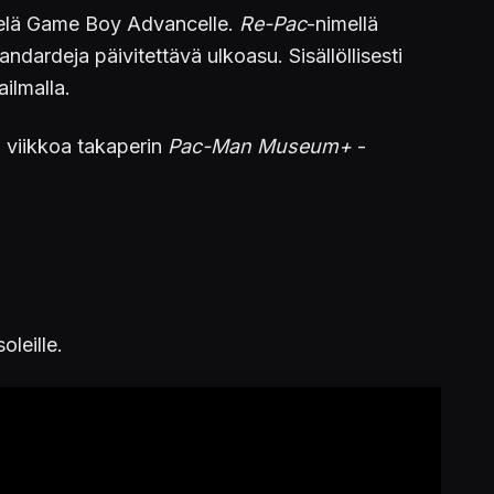
vielä Game Boy Advancelle.
Re-Pac
-nimellä
ardeja päivitettävä ulkoasu. Sisällöllisesti
ilmalla.
i viikkoa takaperin
Pac-Man Museum+
-
oleille.