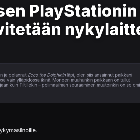
sen PlayStationi
itetään nykylaitte
n ja pelannut
Ecco the Dolphinin
läpi, olen siis ansainnut paikkani
issä vain ylläpidossa ikinä. Moneen muuhunkin paikkaan on tullut
elaajaan kuin Tiltillekin – pelimaailman seuraaminen muutoinkin on se om
ykymasiinoille.