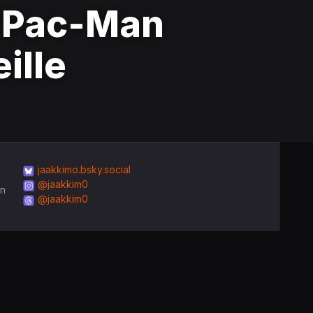
n Pac-Man
ille
jaakkimo.bsky.social
@jaakkim0
in
@jaakkim0