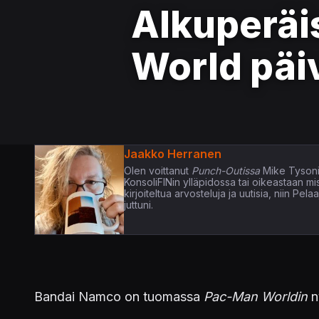
Alkuperäi
World päiv
Jaakko Herranen
Olen voittanut
Punch-Outissa
Mike Tysoni
KonsoliFINin ylläpidossa tai oikeastaan m
kirjoiteltua arvosteluja ja uutisia, niin P
juttuni.
Bandai Namco on tuomassa
Pac-Man Worldin
n