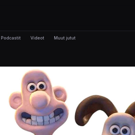
Podcastit
Videot
Muut jutut