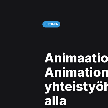
UUTINEN
Animaati
Animation
yhteistyöh
alla