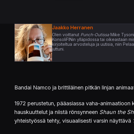
Jaakko Herranen
Olen voittanut
Punch-Outissa
Mike Tysoni
KonsoliFINin ylläpidossa tai oikeastaan m
kirjoiteltua arvosteluja ja uutisia, niin P
juttuni.
Bandai Namco ja brittiläinen pitkän linjan anima
1972 perustetun, pääasiassa vaha-animaatioon kes
hauskuuttelut ja niistä rönsynneen
Shaun the S
yhteistyössä tehty, visuaalisesti varsin näyttävä