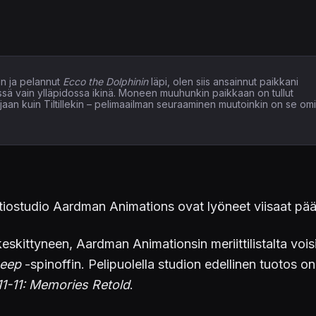
n ja pelannut
Ecco the Dolphinin
läpi, olen siis ansainnut paikkani
issä vain ylläpidossa ikinä. Moneen muuhunkin paikkaan on tullut
elaajaan kuin Tiltillekin – pelimaailman seuraaminen muutoinkin on se om
atiostudio Aardman Animations ovat lyöneet viisaat pää
kittyneen, Aardman Animationsin meriittilistalta vois
heep
-spinoffin. Pelipuolella studion edellinen tuotos 
11-11: Memories Retold
.