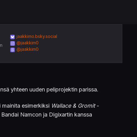
jaakkimo.bsky.social
@jaakkim0
in
@jaakkim0
nsä yhteen uuden peliprojektin parissa.
i mainita esimerkiksi
Wallace & Gromit
-
on Bandai Namcon ja Digixartin kanssa