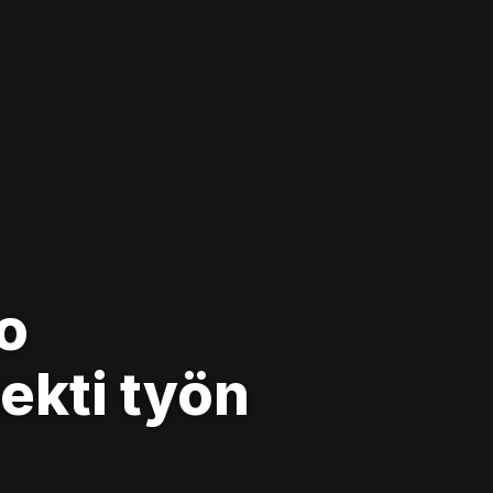
o
ekti työn