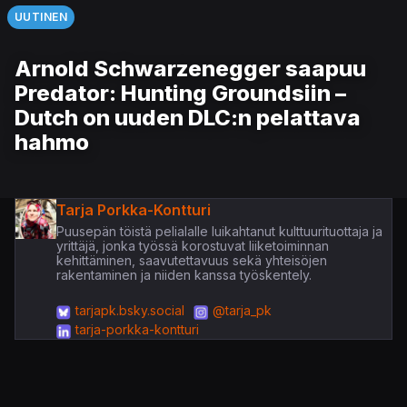
UUTINEN
Arnold Schwarzenegger saapuu
Predator: Hunting Groundsiin –
Dutch on uuden DLC:n pelattava
hahmo
Tarja Porkka-Kontturi
Puusepän töistä pelialalle luikahtanut kulttuurituottaja ja
yrittäjä, jonka työssä korostuvat liiketoiminnan
kehittäminen, saavutettavuus sekä yhteisöjen
rakentaminen ja niiden kanssa työskentely.
tarjapk.bsky.social
@tarja_pk
tarja-porkka-kontturi