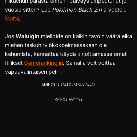
Pikachun parasta ennen -päiväys umpeutunut jo
vuosia sitten? Lue
Pokémon Black 2:n
arvostelu
täältä
.
Jos
Waluigin
mielipide on kaikin tavoin väärä eikä
miehen taskuhirviökokoelmassakaan ole
kehumista, kannattaa käydä kirjoittamassa omat
fiilikset
Gamerankingiin
. Samalla voit voittaa
vapaavalintaisen pelin.